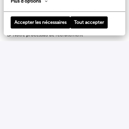
Plus d'options
Doté(e) d’un excellent relationnel, vous êtes
reconnue pour votre organisation et votre rigueur.
Accepter les nécessaires
Tout accepter
📝 Notre processus de recrutement
Chez PASO, chaque candidature est examinée avec
soin. Nous nous engageons à vous apporter une
réponse, quelle qu’elle soit. Voici les étapes clés :
Premier échange téléphonique ou en Visio avec le
service RH
Entretien avec le manager