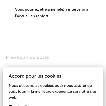
Vous pourrez être amené(e) à intervenir à
l’accueil en renfort.
Pré-requis du poste
🎓 Profil recherché :
Accord pour les cookies
Vous justifiez d’une expérience réussie sur un poste
équivalent en gestion administrative/accueil. De
Nous utilisons les cookies pour nous assurer de 
nature curieux(se), vous êtes à l’aise avec les chiffres,
vous fournir la meilleure expérience sur notre site 
l’outil informatique et maîtrisez obligatoirement
web.
EXCEL.